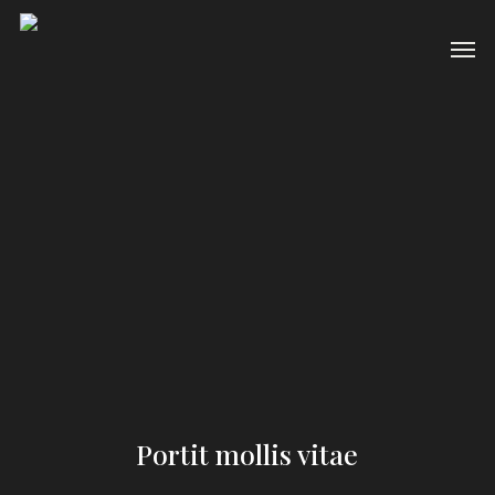
Skip
to
Men
main
content
Portit mollis vitae