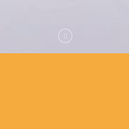
Générique pour les vidéos
en ligne d’
Europe 1
Dans le cadre de la mise en ligne des captations de
leurs émissions de radio, la station Europe 1 m’a
demandé de réaliser un générique animé
d’introduction ainsi qu’une boucle pour combler
l’absence d’images filmées. À partir du logo et de