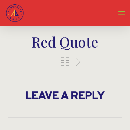
Skip
to
Men
main
content
Red Quote
LEAVE A REPLY