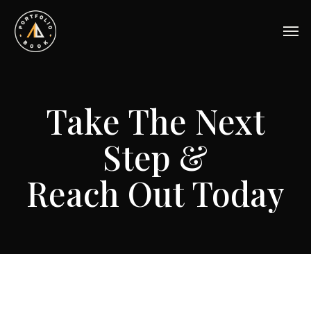
Skip
to
Men
main
content
Take The Next
Step &
Reach Out Today