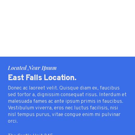
Located Near Ipsum
East Falls Location.
Donec ac laoreet velit. Quisque diam ex, faucibus
sed tortor a, dignissim consequat risus. Interdum et
malesuada fames ac ante ipsum primis in faucibus.
Vestibulum viverra, eros nec luctus facilisis, nisi
nisl tempus purus, vitae congue enim mi pulvinar
orci.