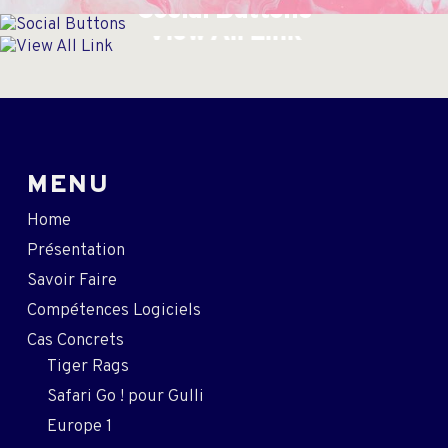
Yellow Beauty
Claire Herself
Dark Water
Mixed Up
Social Buttons
View All Link
juillet 24, 2015
juillet 20, 2015
juillet 20, 2015
juillet 25, 2015
juillet 20, 2015
juillet 18, 2015
MENU
Home
Présentation
Savoir Faire
Compétences Logiciels
Cas Concrets
Tiger Rags
Safari Go ! pour Gulli
Europe 1