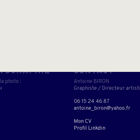
TOGRAPHIE
CONTACT
a photo :
Antoine BIRON
i
Graphiste / Directeur artis
06 15 24 46 87
antoine_biron@yahoo.fr
Mon CV
Profil Linkdin