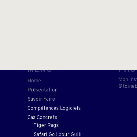
MENU
PHO
Mon inst
Home
@toineb
Présentation
Savoir Faire
Compétences Logiciels
Cas Concrets
Tiger Rags
Safari Go ! pour Gulli